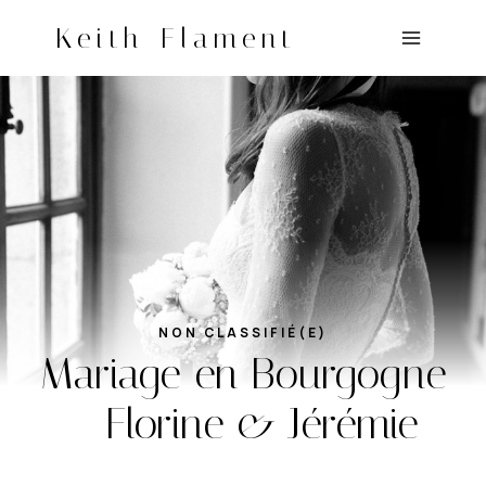
Aller
Keith Flament
au
contenu
NON CLASSIFIÉ(E)
Mariage en Bourgogne
– Florine & Jérémie