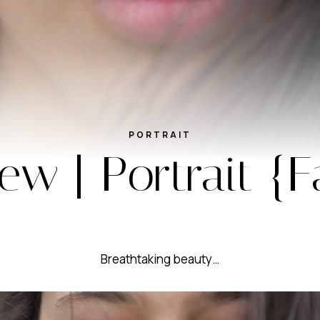
PORTRAIT
ew | Portrait {
Breathtaking beauty…